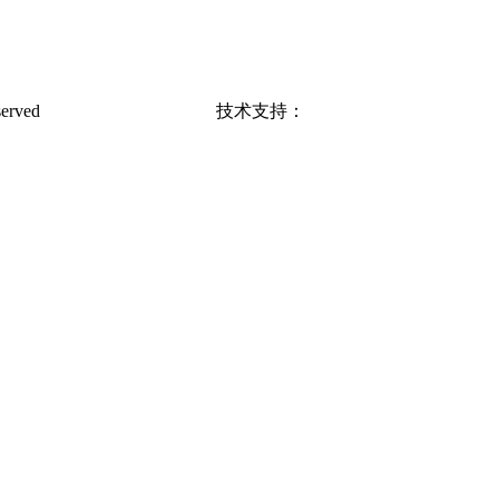
erved
蜀ICP备17039389号-4
技术支持：
号众传媒